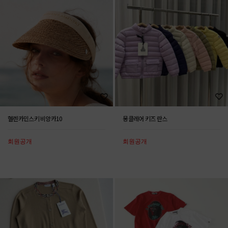
헬렌카민스키 비앙카10
몽클레어 키즈 란스
회원공개
회원공개