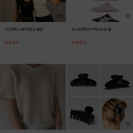
아크테릭스 베이직로고 볼캡
오니츠카타이거 멕시코 66 뮬
회원공개
회원공개