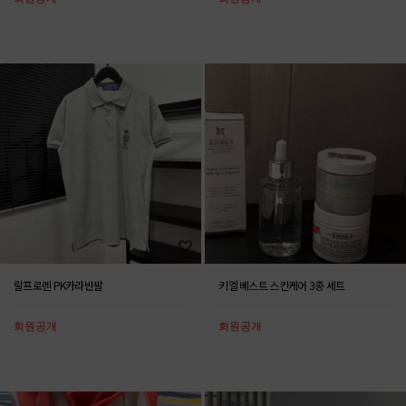
랄프로렌 PK카라반팔
키엘 베스트 스킨케어 3종 세트
회원공개
회원공개