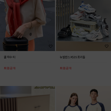
쿨 자수 티
뉴발란스 K535 프리들
회원공개
회원공개