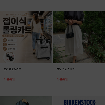
접이식 롤링카트
밴딩 주름 스커트
회원공개
회원공개