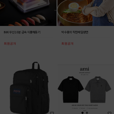
INKI 무선 10분 급속 식품해동기
박수홍의 착한메일냉면
회원공개
회원공개