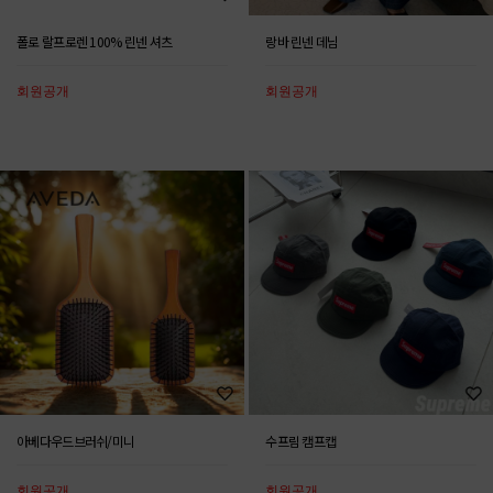
폴로 랄프로렌 100% 린넨 셔츠
랑바 린넨 데님
회원공개
회원공개
아베다우드브러쉬/미니
수프림 캠프캡
회원공개
회원공개