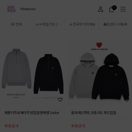
0
🆕 전체
🍚수제밀키트 (송도 5,6공구만 주문가능)
🍚전국먹거리배송
🛍️트렌디 아동복
메종키츠네 베이직 반집업 멘투맨 2color
꼼데 레드하트 코튼 051 후드집업
회원공개
회원공개