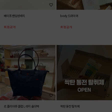
베이프 밴딩반바지
body 드라이어
회원공개
회원공개
르 플리아쥬 클럽 L 라지 숄더백
싹탄 동전 탈취제