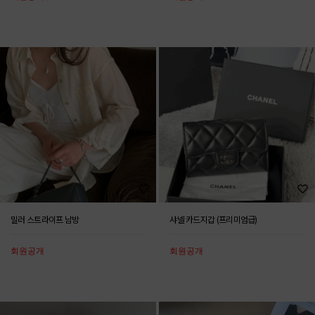
밀러 스트라이프 남방
샤넬 카드지갑 (프리미엄급)
회원공개
회원공개