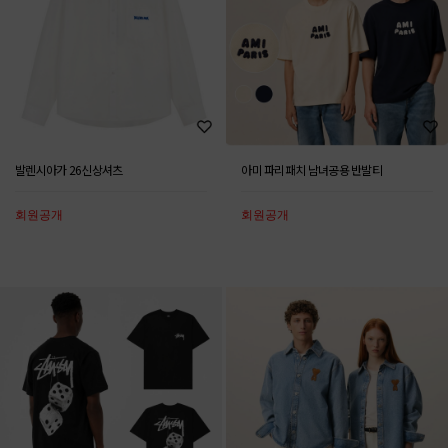
발렌시아가 26신상셔츠
아미 파리패치 남녀공용 반발티
회원공개
회원공개