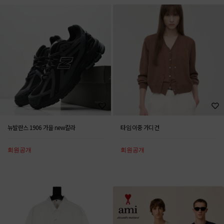
뉴발란스 1906 가을 new칼라
타임 이중 가디건
회원공개
회원공개