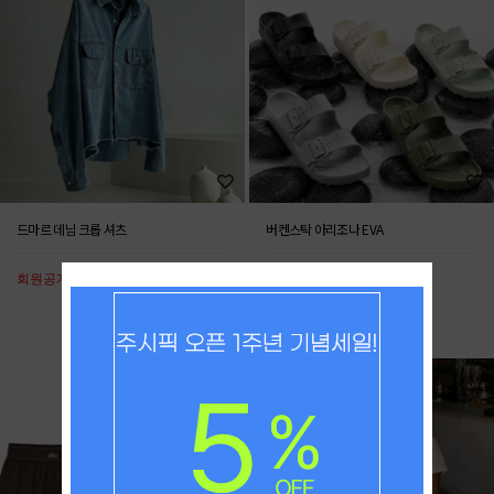
드마르 데님 크롭 셔츠
버켄스탁 아리조나 EVA
회원공개
회원공개