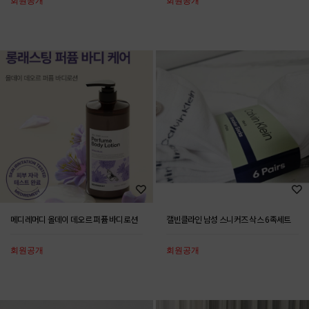
메디레머디 올데이 데오르 퍼퓸 바디로션
캘빈클라인 남성 스니커즈 삭스 6족세트
회원공개
회원공개