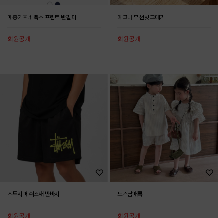
메종키츠네 폭스 프린트 반팔티
에코너 무선 빗고데기
회원공개
회원공개
스투시 메쉬소재 반바지
모스남매룩
회원공개
회원공개