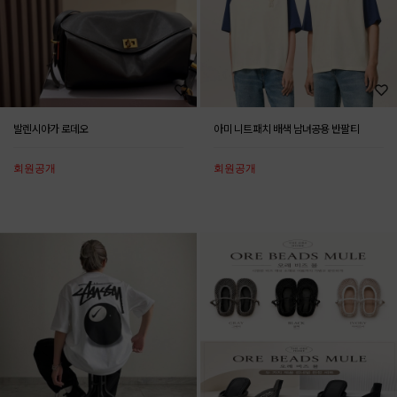
발렌시아가 로데오
아미 니트패치 배색 남녀공용 반팔티
회원공개
회원공개