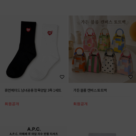
휴먼메이드 남녀공용 장목양말 3족 1세트
가든 블룸 캔버스 토트백
회원공개
회원공개