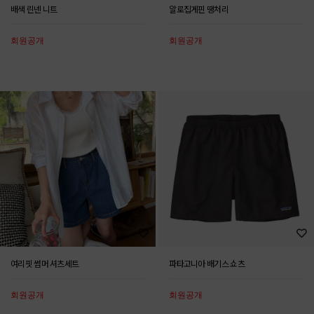
배색 린넨 니트
알로집게핀 땡처리
회원공개
회원공개
여리핏 썸머 셔츠세트
파타고니아 배기스 쇼츠
회원공개
회원공개