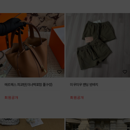
에르메스 피코탄(이너백포함 풀구성)
미우미우 밴딩 반바지
회원공개
회원공개