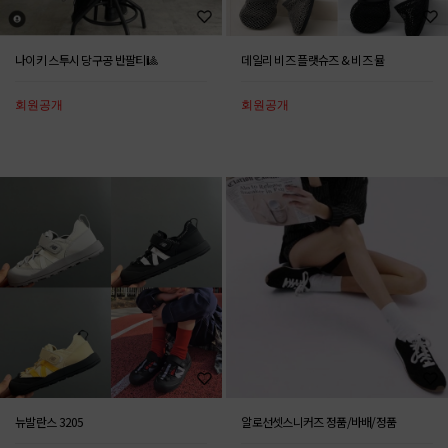
나이키 스투시 당구공 반팔티🎱
데일리 비즈 플랫슈즈 & 비즈 뮬
회원공개
회원공개
뉴발란스 3205
알로선셋스니커즈 정품/바배/정품