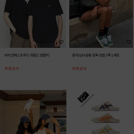
비비안웨스트우드 라운드 반팔티
꼼데 남녀공용 장목 양말 3족 1세트
회원공개
회원공개