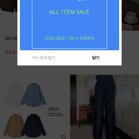
알로 숏반바지
폴로 여성 성조기 반팔티
회원공개
회원공개
다시 보지 않기
닫기