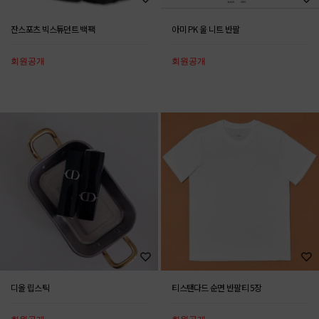
잔스포츠 빅스튜던트 백팩
아미 PK 울 니트 반팔
회원공개
회원공개
디올 립스틱
티스탠다드 순면 반팔티 5장
회원공개
회원공개