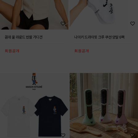
꼼데 울 라운드 반팔 가디건
나이키 드라이핏 크루 쿠션 양말 6팩
회원공개
회원공개