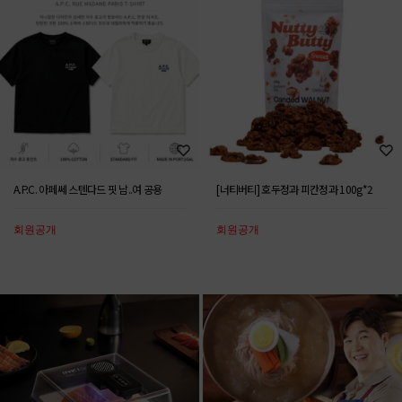
A.P.C. 아페쎄 스텐다드 핏 남..여 공용
[너티버티] 호두정과 피칸정과 100g*2
회원공개
회원공개