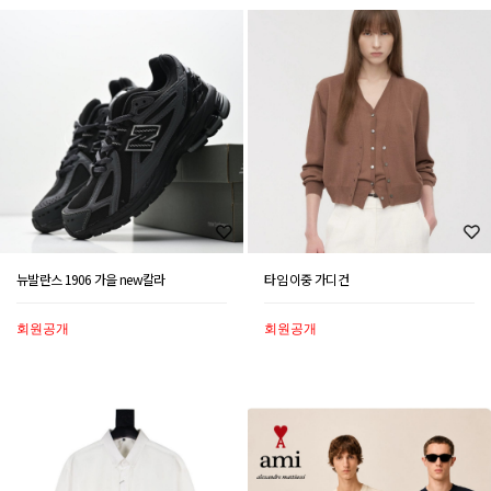
뉴발란스 1906 가을 new칼라
타임 이중 가디건
회원공개
회원공개