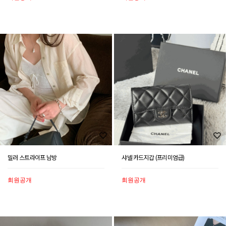
밀러 스트라이프 남방
샤넬 카드지갑 (프리미엄급)
회원공개
회원공개