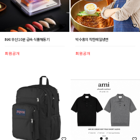
INKI 무선 10분 급속 식품해동기
박수홍의 착한메일냉면
회원공개
회원공개