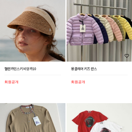
헬렌카민스키 비앙카10
몽클레어 키즈 란스
회원공개
회원공개