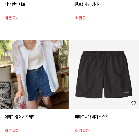
배색 린넨 니트
알로집게핀 땡처리
회원공개
회원공개
여리핏 썸머 셔츠세트
파타고니아 배기스 쇼츠
회원공개
회원공개