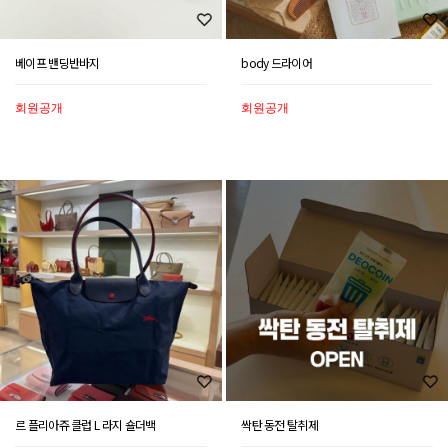
베이프 밴딩반바지
body 드라이어
회원공개
회원공개
르 플리아쥬 클럽 L 라지 숄더백
싹탄 동전 탈취제