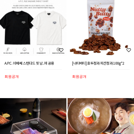
A.P.C. 아페쎄 스텐다드 핏 남..여 공용
[너티버티] 호두정과 피칸정과 100g*2
회원공개
회원공개