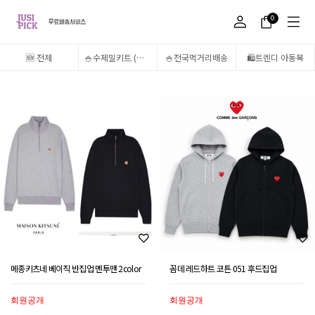
0
🆕 전체
🍚수제밀키트 (송도 5,6공구만 주문가능)
🍚전국먹거리배송
🛍️트렌디 아동복
메종키츠네 베이직 반집업 멘투맨 2color
꼼데 레드하트 코튼 051 후드집업
회원공개
회원공개