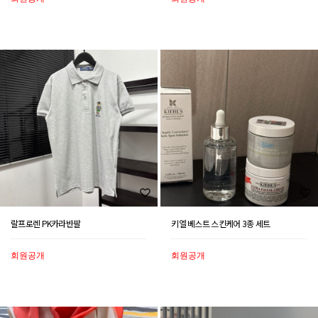
랄프로렌 PK카라반팔
키엘 베스트 스킨케어 3종 세트
회원공개
회원공개