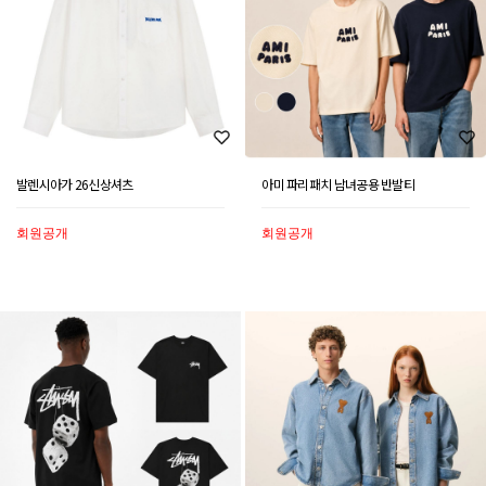
발렌시아가 26신상셔츠
아미 파리패치 남녀공용 반발티
회원공개
회원공개