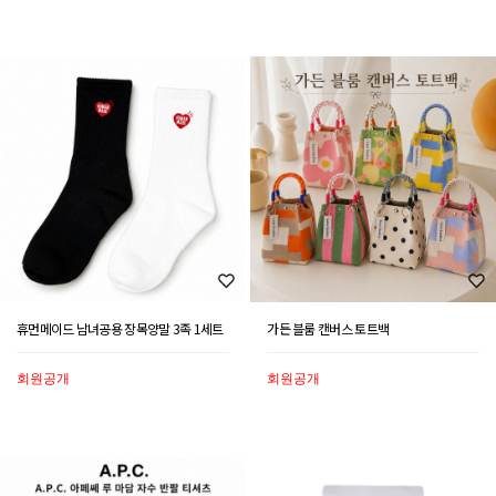
휴먼메이드 남녀공용 장목양말 3족 1세트
가든 블룸 캔버스 토트백
회원공개
회원공개