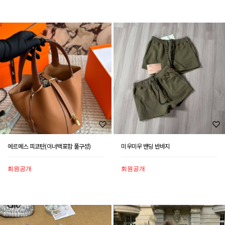
에르메스 피코탄(이너백포함 풀구성)
미우미우 밴딩 반바지
회원공개
회원공개