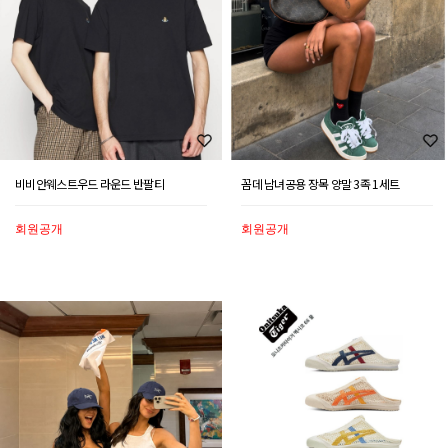
비비안웨스트우드 라운드 반팔티
꼼데 남녀공용 장목 양말 3족 1세트
회원공개
회원공개