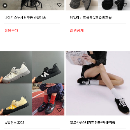
나이키 스투시 당구공 반팔티🎱
데일리 비즈 플랫슈즈 & 비즈 뮬
회원공개
회원공개
뉴발란스 3205
알로선셋스니커즈 정품/바배/정품