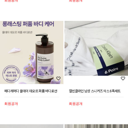
메디레머디 올데이 데오르 퍼퓸 바디로션
캘빈클라인 남성 스니커즈 삭스 6족세트
회원공개
회원공개