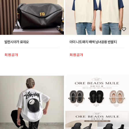
발렌시아가 로데오
아미 니트패치 배색 남녀공용 반팔티
회원공개
회원공개