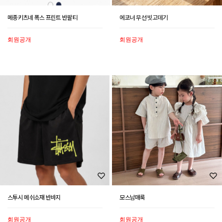
메종키츠네 폭스 프린트 반팔티
에코너 무선 빗고데기
회원공개
회원공개
스투시 메쉬소재 반바지
모스남매룩
회원공개
회원공개