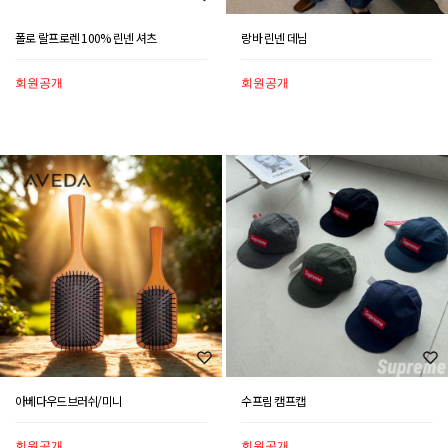
폴로 랄프로렌 100% 린넨 셔츠
랑바 린넨 데님
회원공개
회원공개
아베다우드브러쉬/미니
수프림 캠프캡
회원공개
회원공개