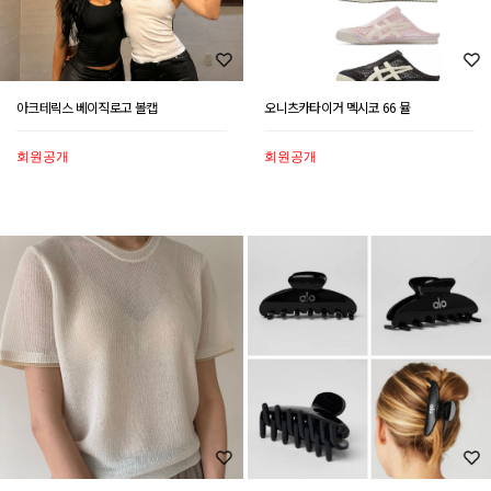
아크테릭스 베이직로고 볼캡
오니츠카타이거 멕시코 66 뮬
회원공개
회원공개