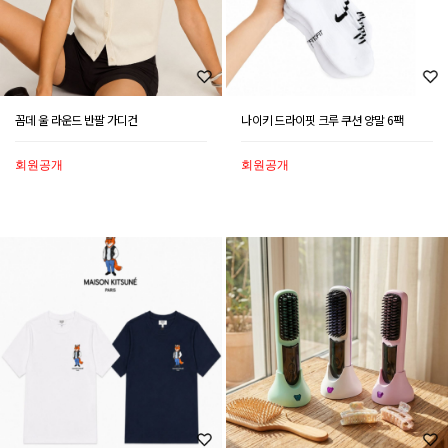
꼼데 울 라운드 반팔 가디건
나이키 드라이핏 크루 쿠션 양말 6팩
회원공개
회원공개