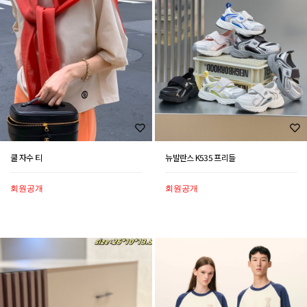
쿨 자수 티
뉴발란스 K535 프리들
회원공개
회원공개