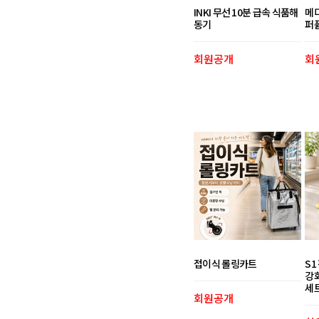
INKI 무선 10분 급속 식품해
메
동기
퍼
회원공개
회
접이식 롤링카트
S
강
세
회원공개