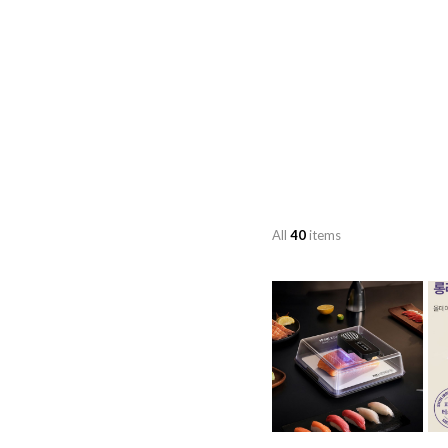
All
40
items