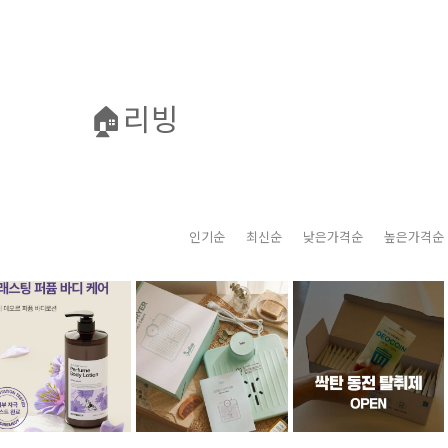
🏠리빙
인기순
최신순
낮은가격순
높은가격순