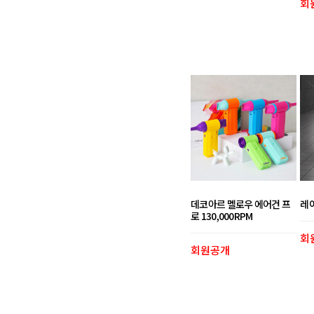
회
데코아르 멜로우 에어건 프
레이
로 130,000RPM
회
회원공개