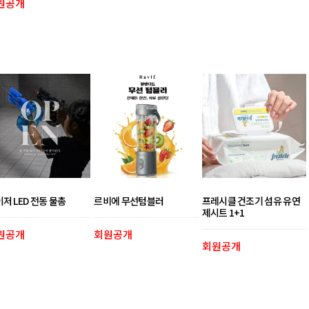
원공개
저 LED 전동 물총
르비에 무선텀블러
프레시클 건조기 섬유 유연
제시트 1+1
원공개
회원공개
회원공개