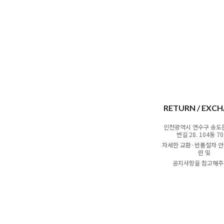
RETURN / EXC
인천광역시 연수구 송도
번길 28. 104동 7
자세한 교환·반품절차 안
란 및
공지사항을 참고해주