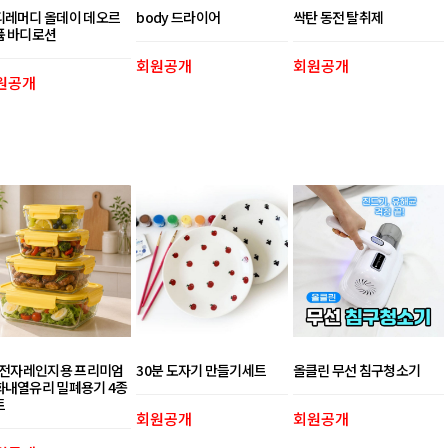
디레머디 올데이 데오르
body 드라이어
싹탄 동전 탈취제
퓸 바디로션
회원공개
회원공개
원공개
1 전자레인지용 프리미엄
30분 도자기 만들기세트
올클린 무선 침구청소기
화내열유리 밀폐용기 4종
트
회원공개
회원공개