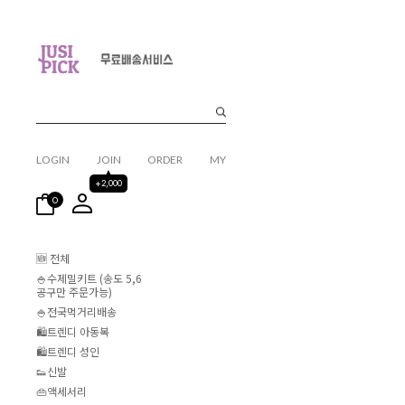
LOGIN
JOIN
ORDER
MY
+2,000
0
🆕 전체
🍚수제밀키트 (송도 5,6
공구만 주문가능)
🍚전국먹거리배송
🛍️트렌디 아동복
🛍️트렌디 성인
👟신발
👜액세서리