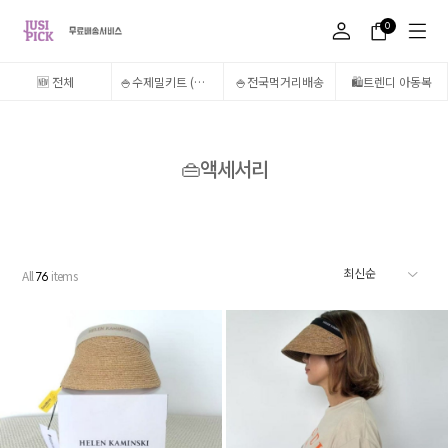
0
🆕 전체
🍚수제밀키트 (송도 5,6공구만 주문가능)
🍚전국먹거리배송
🛍️트렌디 아동복
👜액세서리
All
items
76